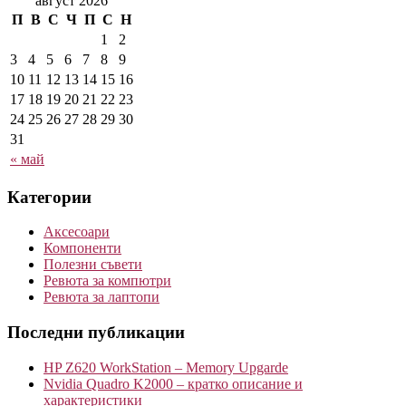
август 2026
П
В
С
Ч
П
С
Н
1
2
3
4
5
6
7
8
9
10
11
12
13
14
15
16
17
18
19
20
21
22
23
24
25
26
27
28
29
30
31
« май
Категории
Аксесоари
Компоненти
Полезни съвети
Ревюта за компютри
Ревюта за лаптопи
Последни публикации
HP Z620 WorkStation – Memory Upgarde
Nvidia Quadro K2000 – кратко описание и
характеристики