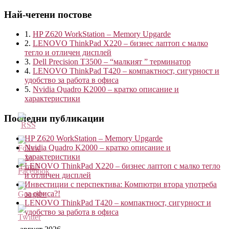
Най-четени постове
1.
HP Z620 WorkStation – Memory Upgarde
2.
LENOVO ThinkPad X220 – бизнес лаптоп с малко
тегло и отличен дисплей
3.
Dell Precision T3500 – “малкият ” терминатор
4.
LENOVO ThinkPad T420 – компактност, сигурност и
удобство за работа в офиса
5.
Nvidia Quadro K2000 – кратко описание и
характеристики
Последни публикации
HP Z620 WorkStation – Memory Upgarde
Nvidia Quadro K2000 – кратко описание и
характеристики
LENOVO ThinkPad X220 – бизнес лаптоп с малко тегло
и отличен дисплей
Инвестиции с перспектива: Компютри втора употреба
за офиса?!
LENOVO ThinkPad T420 – компактност, сигурност и
http://blog.kvantservice.com/tag/gaming-
удобство за работа в офиса
keyboard