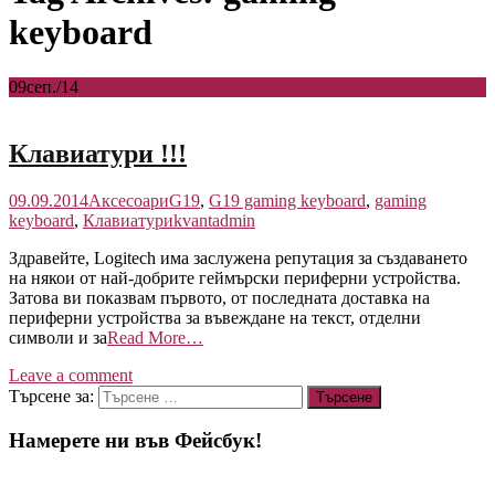
keyboard
09
сеп./14
Клавиатури !!!
09.09.2014
Аксесоари
G19
,
G19 gaming keyboard
,
gaming
keyboard
,
Клавиатури
kvantadmin
Здравейте, Logitech има заслужена репутация за създаването
на някои от най-добрите геймърски периферни устройства.
Затова ви показвам първото, от последната доставка на
периферни устройства за въвеждане на текст, отделни
символи и за
Read More…
Leave a comment
Търсене за:
Намерете ни във Фейсбук!