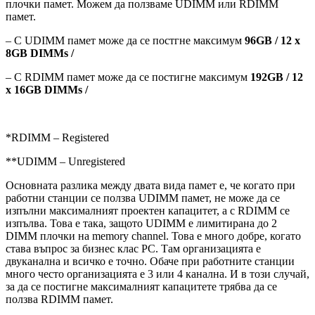
плочки памет. Можем да ползваме UDIMM или RDIMM
памет.
– С UDIMM памет може да се постгне максимум
96GB / 12 x
8GB DIMMs /
– С RDIMM памет може да се постигне максимум
192GB / 12
x 16GB DIMMs /
*RDIMM – Registered
**UDIMM – Unregistered
Основната разлика между двата вида памет е, че когато при
работни станции се ползва UDIMM памет, не може да се
изпълни максималният проектен капацитет, а с RDIMM се
изпълва. Това е така, защото UDIMM е лимитирана до 2
DIMM плочки на memory channеl. Това е много добре, когато
става въпрос за бизнес клас PC. Там организацията е
двуканална и всичко е точно. Обаче при работните станции
много често организацията е 3 или 4 канална. И в този случай,
за да се постигне максималният капацитете трябва да се
ползва RDIMM памет.