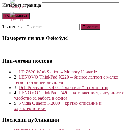
Интернет страница
http://blog.kvantservice.com/hp-
z620-
workstation-
Търсене за:
memory-
upgarde
Намерете ни във Фейсбук!
Най-четени постове
1.
HP Z620 WorkStation – Memory Upgarde
2.
LENOVO ThinkPad X220 – бизнес лаптоп с малко
тегло и отличен дисплей
3.
Dell Precision T3500 – “малкият ” терминатор
4.
LENOVO ThinkPad T420 – компактност, сигурност и
удобство за работа в офиса
5.
Nvidia Quadro K2000 – кратко описание и
характеристики
Последни публикации