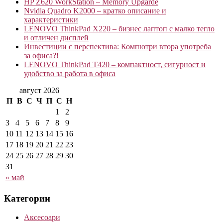
HP Z620 WorkStation – Memory Upgarde
Nvidia Quadro K2000 – кратко описание и
характеристики
LENOVO ThinkPad X220 – бизнес лаптоп с малко тегло
и отличен дисплей
Инвестиции с перспектива: Компютри втора употреба
за офиса?!
LENOVO ThinkPad T420 – компактност, сигурност и
удобство за работа в офиса
август 2026
П
В
С
Ч
П
С
Н
1
2
3
4
5
6
7
8
9
10
11
12
13
14
15
16
17
18
19
20
21
22
23
24
25
26
27
28
29
30
31
« май
Категории
Аксесоари