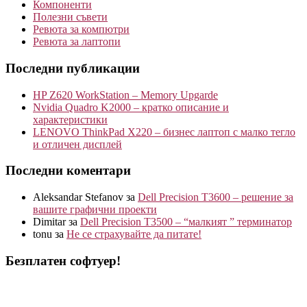
Компоненти
Полезни съвети
Ревюта за компютри
Ревюта за лаптопи
Последни публикации
HP Z620 WorkStation – Memory Upgarde
Nvidia Quadro K2000 – кратко описание и
характеристики
LENOVO ThinkPad X220 – бизнес лаптоп с малко тегло
и отличен дисплей
Последни коментари
Aleksandar Stefanov
за
Dell Precision T3600 – решение за
вашите графични проекти
Dimitar
за
Dell Precision T3500 – “малкият ” терминатор
tonu
за
Не се страхувайте да питате!
Безплатен софтуер!