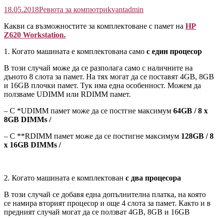
18.05.2018
Ревюта за компютри
kvantadmin
Какви са възможностите за комплектоване с памет на
HP
Z620 Workstation.
1. Когато машината е комплектована само
с един процесор
В този случай може да се разполага само с наличните на
дъното 8 слота за памет. На тях могат да се поставят 4GB, 8GB
и 16GB плочки памет. Тук има една особенност. Можем да
ползваме UDIMM или RDIMM памет.
– С *UDIMM памет може да се постгне максимум
64GB / 8 x
8GB DIMMs /
– С **RDIMM памет може да се постигне максимум
128GB / 8
x 16GB DIMMs /
2. Когато машината е комплектован
с два процесора
В този случай се добавя една допълнителна платка, на която
се намира вторият процесор и още 4 слота за памет. Както и в
предният случай могат да се ползват 4GB, 8GB и 16GB