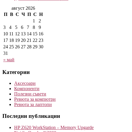
август 2026
П
В
С
Ч
П
С
Н
1
2
3
4
5
6
7
8
9
10
11
12
13
14
15
16
17
18
19
20
21
22
23
24
25
26
27
28
29
30
31
« май
Категории
Аксесоари
Компоненти
Полезни съвети
Ревюта за компютри
Ревюта за лаптопи
Последни публикации
HP Z620 WorkStation – Memory Upgarde