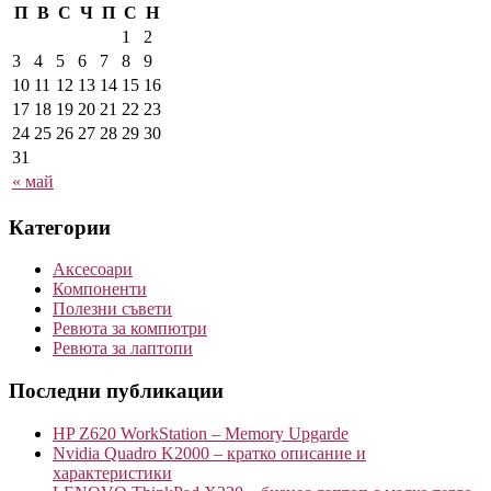
П
В
С
Ч
П
С
Н
1
2
3
4
5
6
7
8
9
10
11
12
13
14
15
16
17
18
19
20
21
22
23
24
25
26
27
28
29
30
31
« май
Категории
Аксесоари
Компоненти
Полезни съвети
Ревюта за компютри
Ревюта за лаптопи
Последни публикации
HP Z620 WorkStation – Memory Upgarde
Nvidia Quadro K2000 – кратко описание и
характеристики