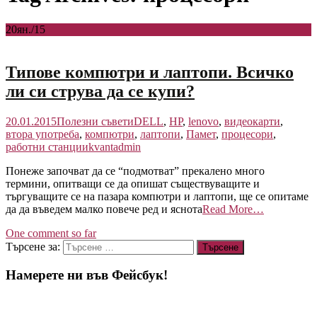
20
ян./15
Типове компютри и лаптопи. Всичко
ли си струва да се купи?
20.01.2015
Полезни съвети
DELL
,
HP
,
lenovo
,
видеокарти
,
втора употреба
,
компютри
,
лаптопи
,
Памет
,
процесори
,
работни станции
kvantadmin
Понеже започват да се “подмотват” прекалено много
термини, опитващи се да опишат съществуващите и
търгуващите се на пазара компютри и лаптопи, ще се опитаме
да да въведем малко повече ред и яснота
Read More…
One comment so far
Търсене за:
Намерете ни във Фейсбук!