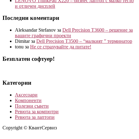
LENOVO ThinkPad X220 – бизнес лаптоп с малко тегло
и отличен дисплей
Последни коментари
Aleksandar Stefanov
за
Dell Precision T3600 – решение за
вашите графични проекти
Dimitar
за
Dell Precision T3500 – “малкият ” терминатор
tonu
за
Не се страхувайте да питате!
Безплатен софтуер!
Категории
Аксесоари
Компоненти
Полезни съвети
Ревюта за компютри
Ревюта за лаптопи
Copyright © КвантСервиз