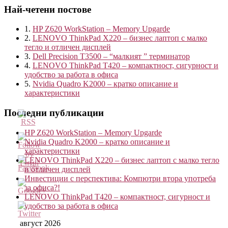
Най-четени постове
1.
HP Z620 WorkStation – Memory Upgarde
2.
LENOVO ThinkPad X220 – бизнес лаптоп с малко
тегло и отличен дисплей
3.
Dell Precision T3500 – “малкият ” терминатор
4.
LENOVO ThinkPad T420 – компактност, сигурност и
удобство за работа в офиса
5.
Nvidia Quadro K2000 – кратко описание и
характеристики
Последни публикации
HP Z620 WorkStation – Memory Upgarde
Nvidia Quadro K2000 – кратко описание и
характеристики
LENOVO ThinkPad X220 – бизнес лаптоп с малко тегло
и отличен дисплей
Инвестиции с перспектива: Компютри втора употреба
за офиса?!
LENOVO ThinkPad T420 – компактност, сигурност и
http://blog.kvantservice.com/tag/%D0%BF%D1%80
удобство за работа в офиса
август 2026