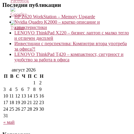
Последни публикации
HP Z620 WorkStation – Memory Upgarde
http://blog.kvantservice.com/tag/%D0%BF%D0%B0%D0%
Nvidia Quadro K2000 – кратко описание и
характеристики
LENOVO ThinkPad X220 – бизнес лаптоп с малко тегло
и отличен дисплей
Инвестиции с перспектива: Компютри втора употреба
за офиса?!
LENOVO ThinkPad T420 – компактност, сигурност и
удобство за работа в офиса
август 2026
П
В
С
Ч
П
С
Н
1
2
3
4
5
6
7
8
9
10
11
12
13
14
15
16
17
18
19
20
21
22
23
24
25
26
27
28
29
30
31
« май