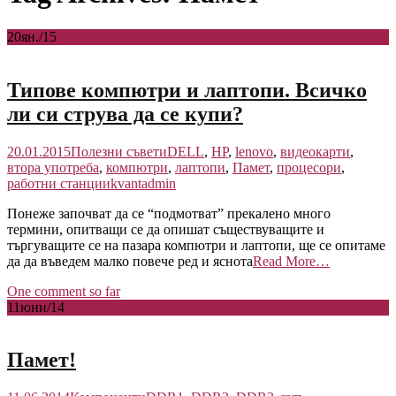
20
ян./15
Типове компютри и лаптопи. Всичко
ли си струва да се купи?
20.01.2015
Полезни съвети
DELL
,
HP
,
lenovo
,
видеокарти
,
втора употреба
,
компютри
,
лаптопи
,
Памет
,
процесори
,
работни станции
kvantadmin
Понеже започват да се “подмотват” прекалено много
термини, опитващи се да опишат съществуващите и
търгуващите се на пазара компютри и лаптопи, ще се опитаме
да да въведем малко повече ред и яснота
Read More…
One comment so far
11
юни/14
Памет!