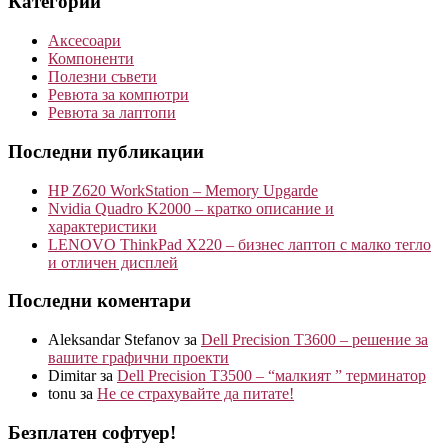
Категории
Аксесоари
Компоненти
Полезни съвети
Ревюта за компютри
Ревюта за лаптопи
Последни публикации
HP Z620 WorkStation – Memory Upgarde
Nvidia Quadro K2000 – кратко описание и
характеристики
LENOVO ThinkPad X220 – бизнес лаптоп с малко тегло
и отличен дисплей
Последни коментари
Aleksandar Stefanov
за
Dell Precision T3600 – решение за
вашите графични проекти
Dimitar
за
Dell Precision T3500 – “малкият ” терминатор
tonu
за
Не се страхувайте да питате!
Безплатен софтуер!