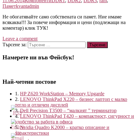
11.06.2014
Компоненти
DDR1
,
DDR2
,
DDR3
,
ram
,
Памет
kvantadmin
Не обогатявайте само собствената си памет. Ние имаме
всякаква!!! За повече информация и цени (подлежащи на
коментар) клик ТУК!
Leave a comment
Търсене за:
Намерете ни във Фейсбук!
Най-четени постове
1.
HP Z620 WorkStation – Memory Upgarde
2.
LENOVO ThinkPad X220 – бизнес лаптоп с малко
тегло и отличен дисплей
3.
Dell Precision T3500 – “малкият ” терминатор
4.
LENOVO ThinkPad T420 – компактност, сигурност и
удобство за работа в офиса
5.
Nvidia Quadro K2000 – кратко описание и
характеристики