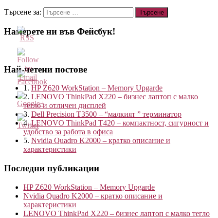
Търсене за:
Намерете ни във Фейсбук!
Най-четени постове
1.
HP Z620 WorkStation – Memory Upgarde
2.
LENOVO ThinkPad X220 – бизнес лаптоп с малко
тегло и отличен дисплей
http://blog.kvantservice.com/proba-
3.
Dell Precision T3500 – “малкият ” терминатор
3
4.
LENOVO ThinkPad T420 – компактност, сигурност и
удобство за работа в офиса
5.
Nvidia Quadro K2000 – кратко описание и
характеристики
Последни публикации
HP Z620 WorkStation – Memory Upgarde
Nvidia Quadro K2000 – кратко описание и
характеристики
LENOVO ThinkPad X220 – бизнес лаптоп с малко тегло