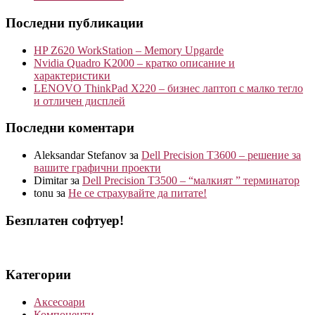
Последни публикации
HP Z620 WorkStation – Memory Upgarde
Nvidia Quadro K2000 – кратко описание и
характеристики
LENOVO ThinkPad X220 – бизнес лаптоп с малко тегло
и отличен дисплей
Последни коментари
Aleksandar Stefanov
за
Dell Precision T3600 – решение за
вашите графични проекти
Dimitar
за
Dell Precision T3500 – “малкият ” терминатор
tonu
за
Не се страхувайте да питате!
Безплатен софтуер!
Категории
Аксесоари
Компоненти