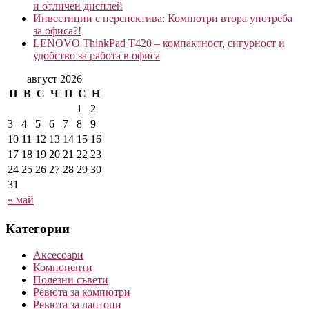
и отличен дисплей
Инвестиции с перспектива: Компютри втора употреба
за офиса?!
LENOVO ThinkPad T420 – компактност, сигурност и
удобство за работа в офиса
август 2026
П
В
С
Ч
П
С
Н
1
2
3
4
5
6
7
8
9
10
11
12
13
14
15
16
17
18
19
20
21
22
23
24
25
26
27
28
29
30
31
« май
Категории
Аксесоари
Компоненти
Полезни съвети
Ревюта за компютри
Ревюта за лаптопи