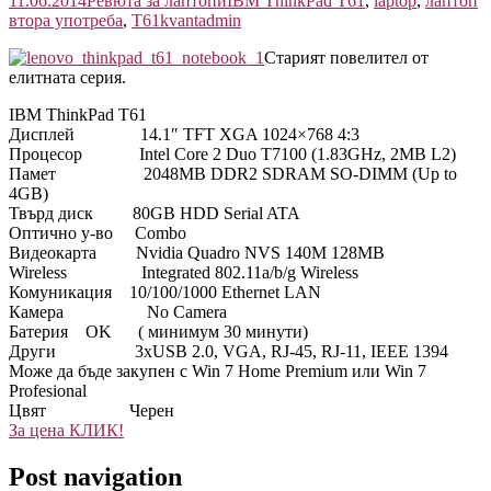
11.06.2014
Ревюта за лаптопи
IBM ThinkPad T61
,
laptop
,
лаптоп
втора употреба
,
Т61
kvantadmin
Старият повелител от
елитната серия.
IBM ThinkPad T61
Дисплей 14.1″ TFT XGA 1024×768 4:3
Процесор Intel Core 2 Duo T7100 (1.83GHz, 2MB L2)
Памет 2048MB DDR2 SDRAM SO-DIMM (Up to
4GB)
Твърд диск 80GB HDD Serial ATA
Оптично у-во Combo
Видеокарта Nvidia Quadro NVS 140M 128MB
Wireless Integrated 802.11a/b/g Wireless
Комуникация 10/100/1000 Ethernet LAN
Камера No Camera
Батерия OK ( минимум 30 минути)
Други 3xUSB 2.0, VGA, RJ-45, RJ-11, IEEE 1394
Може да бъде закупен с Win 7 Home Premium или Win 7
Profesional
Цвят Черен
За цена КЛИК!
Post navigation