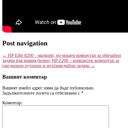
Post navigation
←
HP Elite 8200 – малкият, но мощен компютър за обичайни
задачи във вашия бизнес
HP Z200 – компактен компютър за
ежедневни рутинни и мултимедийни задачи
→
Вашият коментар
Вашият имейл адрес няма да бъде публикуван.
Задължителните полета са отбелязани с
*
Коментар: