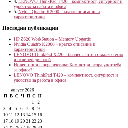
4.
LENOVO ThinkPad T420 – компактност, сигурност и
удобство за работа в офиса
5.
Nvidia Quadro K2000 – кратко описание и
характеристики
Последни публикации
HP Z620 WorkStation – Memory Upgarde
Nvidia Quadro K2000 – кратко описание и
характеристики
LENOVO ThinkPad X220 – бизнес лаптоп с малко тегло
и отличен дисплей
Инвестиции с перспектива: Компютри втора употреба
за офиса?!
LENOVO ThinkPad T420 – компактност, сигурност и
удобство за работа в офиса
август 2026
П
В
С
Ч
П
С
Н
1
2
3
4
5
6
7
8
9
10
11
12
13
14
15
16
17
18
19
20
21
22
23
24
25
26
27
28
29
30