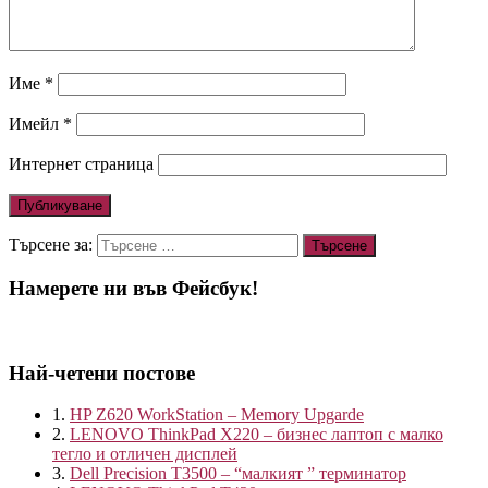
Име
*
Имейл
*
Интернет страница
Търсене за:
Намерете ни във Фейсбук!
Най-четени постове
1.
HP Z620 WorkStation – Memory Upgarde
2.
LENOVO ThinkPad X220 – бизнес лаптоп с малко
тегло и отличен дисплей
3.
Dell Precision T3500 – “малкият ” терминатор