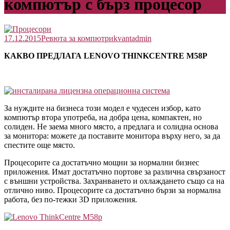
компютър с бърз процесор
17.12.2015
Ревюта за компютри
kvantadmin
КАКВО ПРЕДЛАГА LENOVO THINKCENTRE M58P
За нуждите на бизнеса този модел е чудесен избор, като
компютър втора употреба, на добра цена, компактен, но
солиден. Не заема много място, а предлага и солидна основа
за монитора: можете да поставите монитора върху него, за да
спестите още място.
Процесорите са достатъчно мощни за нормални бизнес
приложения. Имат достатъчно портове за различна свързаност
с външни устройства. Захранването и охлаждането също са на
отлично ниво. Процесорите са достатъчно бързи за нормална
работа, без по-тежки 3D приложения.