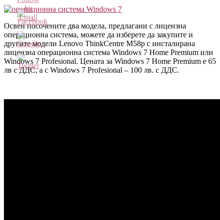
Освен посочените два модела, предлагани с лицензна
операционна система, можете да изберете да закупите и
другите модели Lenovo ThinkCentre M58p с инсталирана
http://blog.kvantservice.com/%EF%BB%BFlenovo-
лицензна операционна система Windows 7 Home Premium или
thinkcentre-
Windows 7 Profesional. Цената за Windows 7 Home Premium е 65
m58p-
лв с ДДС, а с Windows 7 Profesional – 100 лв. с ДДС.
%D0%BA%D0%BE%D0%BC%D0%BF%D0%B0%D0%BA%
%D0%B4%D0%B5%D1%81%D0%BA%D1%82%D0%BE%D
%D0%BA%D0%BE%D0%BC%D0%BF%D1%8E%D1%82%D
%D1%81