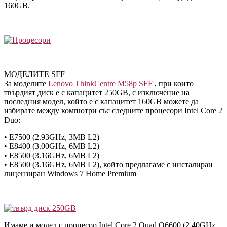
160GB.
МОДЕЛИТЕ SFF
За моделите
Lenovo ThinkCentre M58p SFF
, при които
твърдият диск е с капацитет 250GB, с изключение на
последния модел, който е с капацитет 160GB можете да
избирате между компютри със следните процесори Intel Core 2
Duo:
• E7500 (2.93GHz, 3MB L2)
• E8400 (3.00GHz, 6MB L2)
• E8500 (3.16GHz, 6MB L2)
• E8500 (3.16GHz, 6MB L2), който предлагаме с инсталиран
лицензиран Windows 7 Home Premium
Имаме и модел с процесор Intel Core 2 Quad Q6600 (2.40GHz,