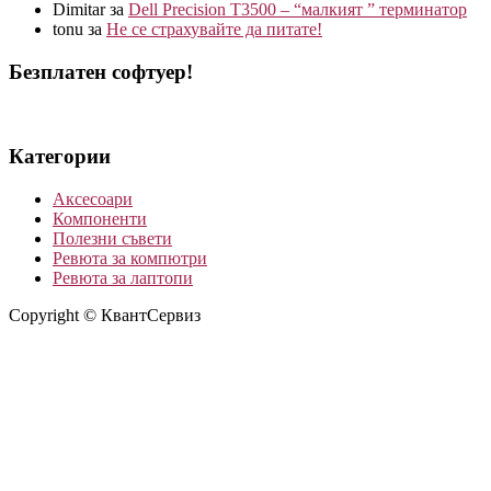
Dimitar
за
Dell Precision T3500 – “малкият ” терминатор
tonu
за
Не се страхувайте да питате!
Безплатен софтуер!
Категории
Аксесоари
Компоненти
Полезни съвети
Ревюта за компютри
Ревюта за лаптопи
Copyright © КвантСервиз