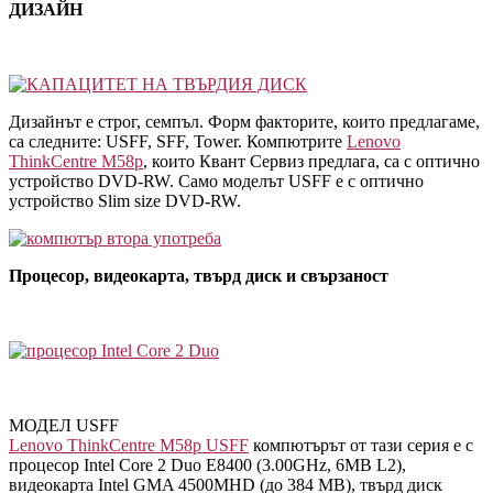
ДИЗАЙН
Дизайнът е строг, семпъл. Форм факторите, които предлагаме,
са следните: USFF, SFF, Tower. Компютрите
Lenovo
ThinkCentre M58p
, които Квант Сервиз предлага, са с оптично
устройство DVD-RW. Само моделът USFF е с оптично
устройство Slim size DVD-RW.
Процесор, видеокарта, твърд диск и свързаност
МОДЕЛ USFF
Lenovo ThinkCentre M58p USFF
компютърът от тази серия е с
процесор Intel Core 2 Duo E8400 (3.00GHz, 6MB L2),
видеокарта Intel GMA 4500MHD (до 384 MB), твърд диск