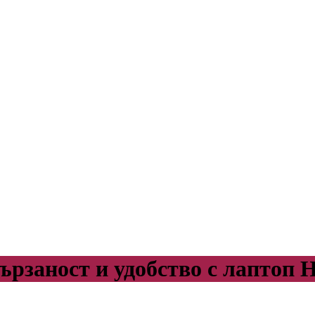
ързаност и удобство с лаптоп H