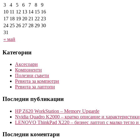
3
4
5
6
7
8
9
10
11
12
13
14
15
16
17
18
19
20
21
22
23
24
25
26
27
28
29
30
31
« май
Категории
Аксесоари
Компоненти
Полезни съвети
Ревюта за компютри
Ревюта за лаптопи
Последни публикации
HP Z620 WorkStation – Memory Upgarde
Nvidia Quadro K2000 – кратко описание и характеристики
LENOVO ThinkPad X220 – бизнес лаптоп с малко тегло и
Последни коментари