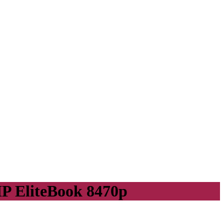
P EliteBook 8470p