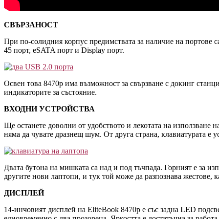
СВЪРЗАНОСТ
При по-солидния корпус предимствата за наличие на портове са 
45 порт, eSATA порт и Display порт.
Освен това 8470p има възможност за свързване с докинг станция
индикаторите за състояние.
ВХОДНИ УСТРОЙСТВА
Ще останете доволни от удобството и лекотата на използване на
няма да чувате дразнещ шум. От друга страна, клавиатурата е у
Двата бутона на мишката са над и под тъчпада. Горният е за изп
другите нови лаптопи, и тук той може да разпознава жестове, 
ДИСПЛЕЙ
14-инчовият дисплей на EliteBook 8470p е със задна LED подсв
едновременно с два прозореца. Яркостта е достатъчна за работа