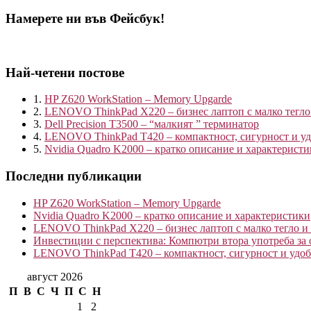
Намерете ни във Фейсбук!
Най-четени постове
1.
HP Z620 WorkStation – Memory Upgarde
2.
LENOVO ThinkPad X220 – бизнес лаптоп с малко тегло
3.
Dell Precision T3500 – “малкият ” терминатор
4.
LENOVO ThinkPad T420 – компактност, сигурност и удо
5.
Nvidia Quadro K2000 – кратко описание и характерист
Последни публикации
HP Z620 WorkStation – Memory Upgarde
Nvidia Quadro K2000 – кратко описание и характеристики
LENOVO ThinkPad X220 – бизнес лаптоп с малко тегло и
Инвестиции с перспектива: Компютри втора употреба за 
LENOVO ThinkPad T420 – компактност, сигурност и удобс
август 2026
П
В
С
Ч
П
С
Н
1
2