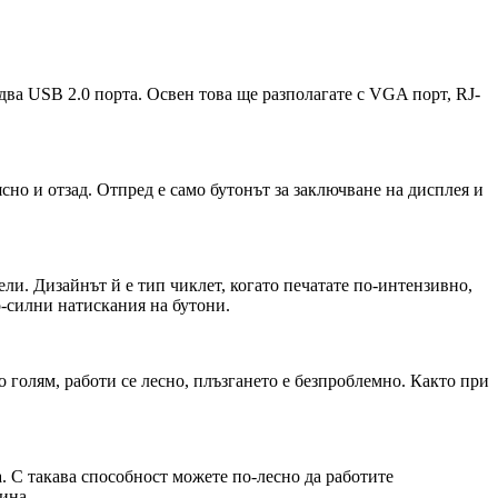
два USB 2.0 порта. Освен това ще разполагате с VGA порт, RJ-
сно и отзад. Отпред е само бутонът за заключване на дисплея и
ели. Дизайнът й е тип чиклет, когато печатате по-интензивно,
о-силни натискания на бутони.
но голям, работи се лесно, плъзгането е безпроблемно. Както при
. С такава способност можете по-лесно да работите
ина.