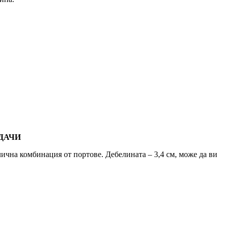
АДАЧИ
лична комбинация от портове. Дебелината – 3,4 см, може да ви
D0%BE%D1%81%D1%82-