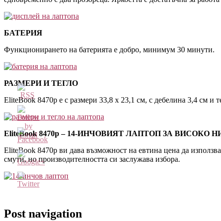
БАТЕРИЯ
Функционирането на батерията е добро, минимум 30 минути.
РАЗМЕРИ И ТЕГЛО
EliteBook 8470p е с размери 33,8 x 23,1 см, с дебелина 3,4 см и те
EliteBook 8470р – 14-ИНЧОВИЯТ ЛАПТОП ЗА ВИСОК
EliteBook 8470p ви дава възможност на евтина цена да използв
смути, но производителността си заслужава избора.
http://blog.kvantservice.com/%D1%81%D0%BE%D0%
%D0%BF%D1%80%D0%BE%D0%B8%D0%B7%D0%B2%D
%D1%81%D0%B2%D1%8A%D1%80%D0%B7%D0%B0%D
Post navigation