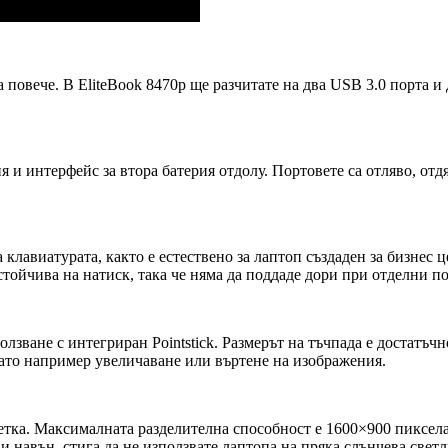
повече. В EliteBook 8470p ще разчитате на два USB 3.0 порта и 
 и интерфейс за втора батерия отдолу. Портовете са отляво, отдя
 клавиатурата, както е естествено за лаптоп създаден за бизнес ц
стойчива на натиск, така че няма да поддаде дори при отделни п
олзване с интегриран Pointstick. Размерът на тъчпада е достатъч
като например увеличаване или въртене на изображения.
етка. Максималната разделителна способност е 1600×900 пиксела
 и навън, стига да не използвате лаптопа на пряка слънчева светл