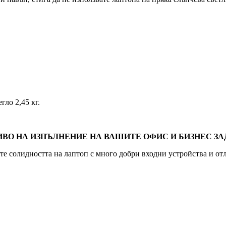
гло 2,45 кг.
О НИВО НА ИЗПЪЛНЕНИЕ НА ВАШИТЕ ОФИС И БИЗНЕС З
ате солидността на лаптоп с много добри входни устройства и от
BB%D0%B8%D0%B4%D0%BD%D0%B0-
0%BE%D0%B4%D0%B8%D1%82%D0%B5%D0%BB%D0%BD%
0%BD%D0%BE%D1%81