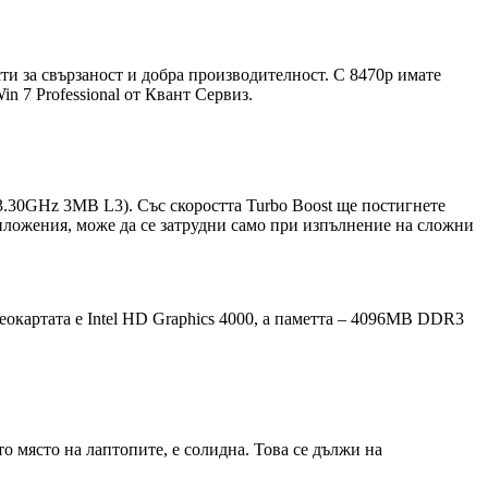
ти за свързаност и добра производителност. С 8470р имате
n 7 Professional от Квант Сервиз.
 3.30GHz 3MB L3). Със скоростта Turbo Boost ще постигнете
риложения, може да се затрудни само при изпълнение на сложни
окартата е Intel HD Graphics 4000, а паметта – 4096MB DDR3
то място на лаптопите, е солидна. Това се дължи на