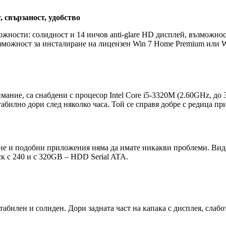
 свързаност, удобство
ожности: солидност и 14 инчов anti-glare HD дисплей, възможнос
ъзможност за инсталиране на лицензен Win 7 Home Premium или Wi
имание, са снабдени с процесор Intel Core i5-3320M (2.60GHz, до
абилно дори след няколко часа. Той се справя добре с редица п
ане и подобни приложения няма да имате никакви проблеми. Виде
 с 240 и с 320GB – HDD Serial ATA.
табилен и солиден. Дори задната част на капака с дисплея, слабо