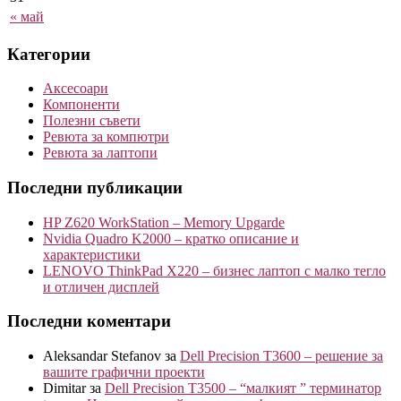
« май
Категории
Аксесоари
Компоненти
Полезни съвети
Ревюта за компютри
Ревюта за лаптопи
Последни публикации
HP Z620 WorkStation – Memory Upgarde
Nvidia Quadro K2000 – кратко описание и
характеристики
LENOVO ThinkPad X220 – бизнес лаптоп с малко тегло
и отличен дисплей
Последни коментари
Aleksandar Stefanov
за
Dell Precision T3600 – решение за
вашите графични проекти
Dimitar
за
Dell Precision T3500 – “малкият ” терминатор