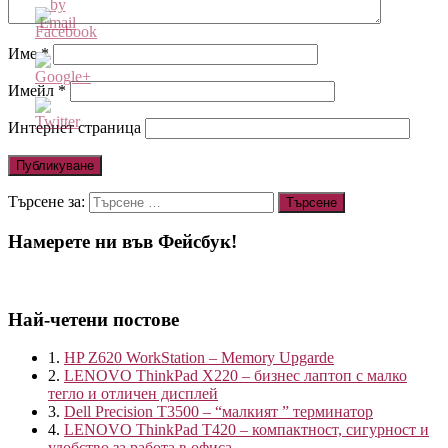
Име
*
Имейл
*
http://blog.kvantservice.com/%D0%BD%D0%B5-
%D1%81%D0%B5-
Интернет страница
%D1%81%D1%82%D1%80%D0%B0%D1%85%D1%83%D0
%D0%B4%D0%B0-
%D0%BF%D0%B8%D1%82%D0%B0%D1%82%D0%B5
Търсене за:
Намерете ни във Фейсбук!
Най-четени постове
1.
HP Z620 WorkStation – Memory Upgarde
2.
LENOVO ThinkPad X220 – бизнес лаптоп с малко
тегло и отличен дисплей
3.
Dell Precision T3500 – “малкият ” терминатор
4.
LENOVO ThinkPad T420 – компактност, сигурност и
удобство за работа в офиса