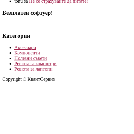
tonu
за
Не се страхувайте да питате!
Безплатен софтуер!
Категории
Аксесоари
Компоненти
Полезни съвети
Ревюта за компютри
Ревюта за лаптопи
Copyright © КвантСервиз