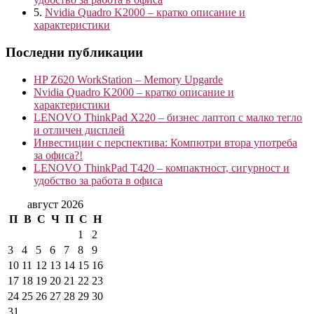
5.
Nvidia Quadro K2000 – кратко описание и
характеристики
Последни публикации
HP Z620 WorkStation – Memory Upgarde
Nvidia Quadro K2000 – кратко описание и
характеристики
LENOVO ThinkPad X220 – бизнес лаптоп с малко тегло
и отличен дисплей
Инвестиции с перспектива: Компютри втора употреба
за офиса?!
LENOVO ThinkPad T420 – компактност, сигурност и
удобство за работа в офиса
август 2026
П
В
С
Ч
П
С
Н
1
2
3
4
5
6
7
8
9
10
11
12
13
14
15
16
17
18
19
20
21
22
23
24
25
26
27
28
29
30
31