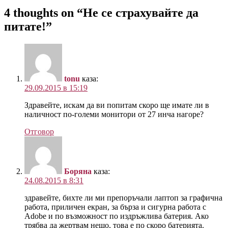
4 thoughts on “
Не се страхувайте да
питате!
”
tonu
каза:
29.09.2015 в 15:19
Здравейте, искам да ви попитам скоро ще имате ли в
наличност по-големи монитори от 27 инча нагоре?
Отговор
Боряна
каза:
24.08.2015 в 8:31
здравейте, бихте ли ми препоръчали лаптоп за графична
работа, приличен екран, за бърза и сигурна работа с
Adobe и по възможност по издръжлива батерия. Ако
трябва да жертвам нещо, това е по скоро батерията.