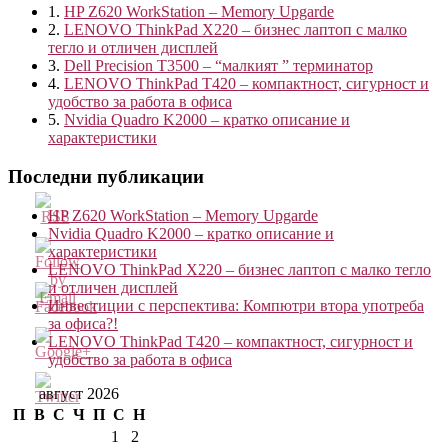
1.
HP Z620 WorkStation – Memory Upgarde
2.
LENOVO ThinkPad X220 – бизнес лаптоп с малко
тегло и отличен дисплей
3.
Dell Precision T3500 – “малкият ” терминатор
4.
LENOVO ThinkPad T420 – компактност, сигурност и
удобство за работа в офиса
5.
Nvidia Quadro K2000 – кратко описание и
характеристики
Последни публикации
HP Z620 WorkStation – Memory Upgarde
Nvidia Quadro K2000 – кратко описание и
характеристики
LENOVO ThinkPad X220 – бизнес лаптоп с малко тегло
и отличен дисплей
Инвестиции с перспектива: Компютри втора употреба
за офиса?!
LENOVO ThinkPad T420 – компактност, сигурност и
удобство за работа в офиса
http://blog.kvantservice.com/tag/%D0%BC%D1%8
август 2026
П
В
С
Ч
П
С
Н
1
2