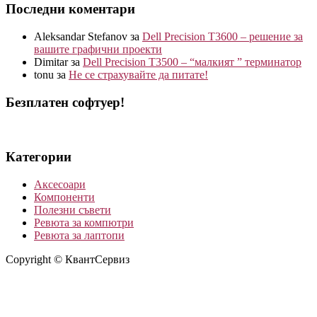
Последни коментари
Aleksandar Stefanov
за
Dell Precision T3600 – решение за
вашите графични проекти
Dimitar
за
Dell Precision T3500 – “малкият ” терминатор
tonu
за
Не се страхувайте да питате!
Безплатен софтуер!
Категории
Аксесоари
Компоненти
Полезни съвети
Ревюта за компютри
Ревюта за лаптопи
Copyright © КвантСервиз