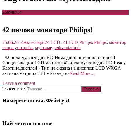
25
юни/14
42 инчови монитори Philips!
25.06.2014
Аксесоари
24 LCD
,
24 LCD Philips
,
Philips
,
монитор
втора употреба
,
мултимедия
kvantadmin
42 инча мултимедия HD Няма дистанционно и стойка!
Спецификации LCD монитор 42 инча мултимедия HD Ready
Картина/дисплей • Тип на екрана на дисплея: LCD WXGA
активна матрица TFT • Размер на
Read More…
Leave a comment
Търсене за:
Намерете ни във Фейсбук!
Най-четени постове