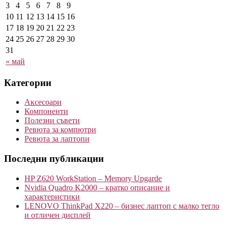
3
4
5
6
7
8
9
10
11
12
13
14
15
16
17
18
19
20
21
22
23
24
25
26
27
28
29
30
31
« май
Категории
Аксесоари
Компоненти
Полезни съвети
Ревюта за компютри
Ревюта за лаптопи
Последни публикации
HP Z620 WorkStation – Memory Upgarde
Nvidia Quadro K2000 – кратко описание и
характеристики
LENOVO ThinkPad X220 – бизнес лаптоп с малко тегло
и отличен дисплей