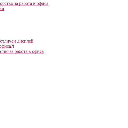
бство за работа в офиса
ики
 отличен дисплей
офиса?!
тво за работа в офиса
0%BF%D1%82%D0%BE%D0%BF