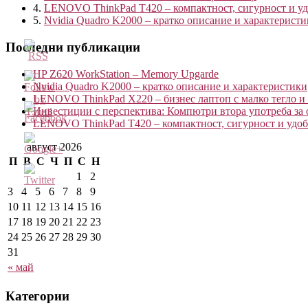
4.
LENOVO ThinkPad T420 – компактност, сигурност и удо
5.
Nvidia Quadro K2000 – кратко описание и характерист
Последни публикации
HP Z620 WorkStation – Memory Upgarde
Nvidia Quadro K2000 – кратко описание и характеристики
LENOVO ThinkPad X220 – бизнес лаптоп с малко тегло и
Инвестиции с перспектива: Компютри втора употреба за 
LENOVO ThinkPad T420 – компактност, сигурност и удобс
август 2026
http://blog.kvantservice.com/tag/%D0%BB%D0%B0%D
П
В
С
Ч
П
С
Н
1
2
3
4
5
6
7
8
9
10
11
12
13
14
15
16
17
18
19
20
21
22
23
24
25
26
27
28
29
30
31
« май
Категории