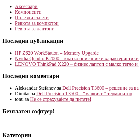
Аксесоари
Компоненти
Полезни съвети
Ревюта за компютри
Ревюта за лаптопи
Последни публикации
HP Z620 WorkStation – Memory Upgarde
Nvidia Quadro K2000 – кратко описание и характеристики
LENOVO ThinkPad X220 – бизнес лаптоп с малко тегло и
Последни коментари
Aleksandar Stefanov
за
Dell Precision T3600 – решение за 
Dimitar
за
Dell Precision T3500 – “малкият ” терминатор
tonu
за
Не се страхувайте да питате!
Безплатен софтуер!
Категории