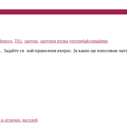
lenovo
,
T61
,
лаптоп
,
лаптопи втора употреба
kvantadmin
 Задайте си най-правилния въпрос. За какво ще използвам лапт
 и отличен дисплей