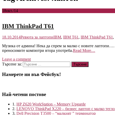
18
окт./14
IBM ThinkPad T61
18.10.2014
Ревюта за лаптопи
IBM
,
IBM T61
,
IBM ThinkPad T61
,
Музика от админа! Нека да спрем за малко с новите лаптопи……
преносимите компютри втора употреба.
Read More…
Leave a comment
Търсене за:
Намерете ни във Фейсбук!
Най-четени постове
1.
HP Z620 WorkStation – Memory Upgarde
2.
LENOVO ThinkPad X220 – бизнес лаптоп с малко тегло
3.
Dell Precision T3500 – “малкият ” терминатор